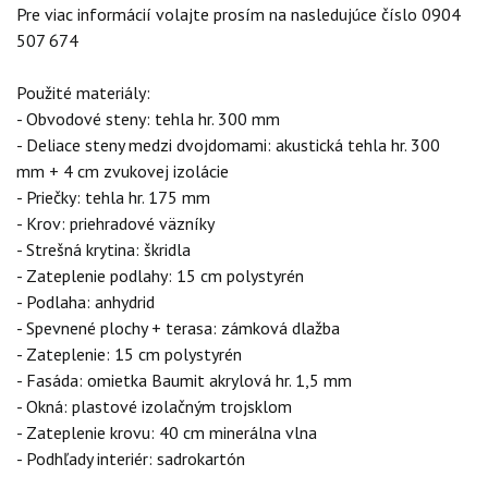
Pre viac informácií volajte prosím na nasledujúce číslo 0904
507 674
Použité materiály:
- Obvodové steny: tehla hr. 300 mm
- Deliace steny medzi dvojdomami: akustická tehla hr. 300
mm + 4 cm zvukovej izolácie
- Priečky: tehla hr. 175 mm
- Krov: priehradové väzníky
- Strešná krytina: škridla
- Zateplenie podlahy: 15 cm polystyrén
- Podlaha: anhydrid
- Spevnené plochy + terasa: zámková dlažba
- Zateplenie: 15 cm polystyrén
- Fasáda: omietka Baumit akrylová hr. 1,5 mm
- Okná: plastové izolačným trojsklom
- Zateplenie krovu: 40 cm minerálna vlna
- Podhľady interiér: sadrokartón