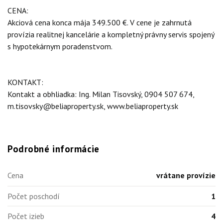
CENA:
Akciová cena konca mája 349.500 €. V cene je zahrnutá
provízia realitnej kancelárie a kompletný právny servis spojený
s hypotekárnym poradenstvom.
KONTAKT:
Kontakt a obhliadka: Ing. Milan Tisovský, 0904 507 674,
m.tisovsky@beliaproperty.sk, www.beliaproperty.sk
Podrobné informácie
Cena
vrátane provízie
Počet poschodí
1
Počet izieb
4