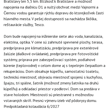
Bratislavy len 5,5 km. Blízkosť k Bratislave a možnosť
napojenia na diaľnicu D1 a nultý obchvat medzi Vajnormi a
Čiernou vodou garantuje rýchlu dopravu do ktorejkoľvek časti
hlavného mesta. V pešej dostupnosti sa nachádza škôlka,
reštaurácie služby, Tesco.
Dom bude napojený na inžinierske siete ako voda, kanalizácia,
elektrina, optika. V cene sú zahrnuté spevnené plochy, terasa,
predpríprava pre klimatizáciu, predpríprava pre exteriérové
žalúzie (diaľkové ovládanie), predpríprava pre fotovoltické
systémy, príprava pre zabezpečovací systém, podlahové
kúrenie (teplovodné) v celom dome aj s tepelným čerpadlom a
rekuperáciou. Dom obsahuje kúpeľňu, samostatnú toaletu,
technickú miestnosť, obývaciu miestnosť spojenú s kuchyňou,
špajzu, tri spálne, šatník (možnosť zmeny šatníka na druhú
kúpeľňu) a odkladací priestor v podkroví. Dom sa predáva v
stave holodom. Miestnosti sú priestranné s možnosťou
vstavaných skríň. Presnú výmeru izieb viď pôdorysy domu.
Predpokladaná kolaudácia 6/2027