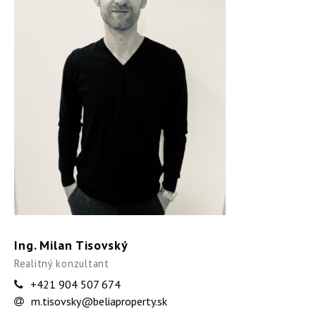
Ing. Milan Tisovský
Realitný konzultant
+421 904 507 674
m.tisovsky@beliaproperty.sk